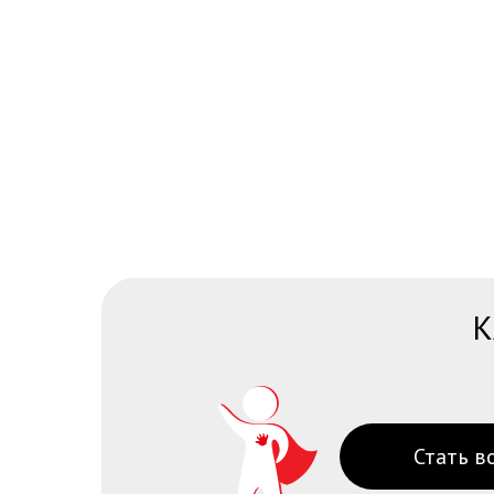
К
Стать в