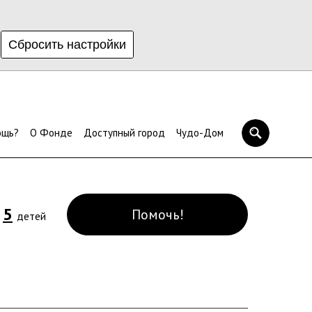
Сбросить настройки
ощь?
О Фонде
Доступный город
Чудо-Дом
5
Помочь!
и
детей