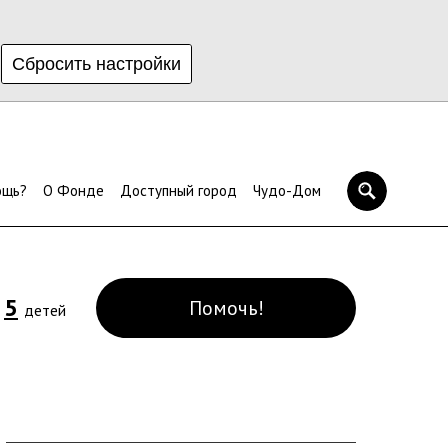
Сбросить настройки
ощь?
О Фонде
Доступный город
Чудо-Дом
5
Помочь!
и
детей