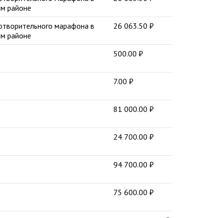
м районе
готворительного марафона в
26 063.50
₽
м районе
500.00
₽
7.00
₽
81 000.00
₽
24 700.00
₽
94 700.00
₽
75 600.00
₽