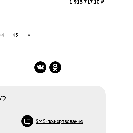
1 913 717.10
₽
44
45
»
У?
SMS-пожертвование