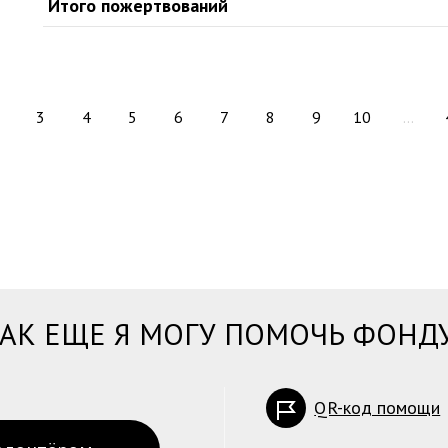
Итого пожертвований
3
4
5
6
7
8
9
10
...
АК ЕЩЕ Я МОГУ ПОМОЧЬ ФОНД
QR-код помощи