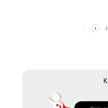
«
1
2
К