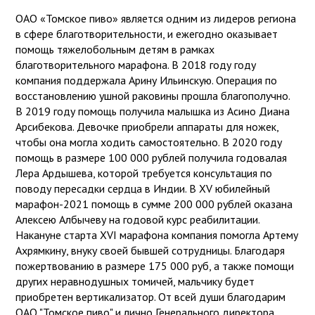
ОАО «Томское пиво» является одним из лидеров региона
в сфере благотворительности, и ежегодно оказывает
помощь тяжелобольным детям в рамках
благотворительного марафона. В 2018 году году
компания поддержала Арину Ильинскую. Операция по
восстановлению ушной раковины прошла благополучно.
В 2019 году помощь получила малышка из Асино Диана
Арсибекова. Девочке приобрели аппараты для ножек,
чтобы она могла ходить самостоятельно. В 2020 году
помощь в размере 100 000 рублей получила годовалая
Лера Ардышева, которой требуется консультация по
поводу пересадки сердца в Индии. В ХV юбилейный
марафон-2021 помощь в сумме 200 000 рублей оказана
Алексею Албычеву на годовой курс реабилитации.
Накануне старта ХVI марафона компания помогла Артему
Ахрямкину, внуку своей бывшей сотрудницы. Благодаря
пожертвованию в размере 175 000 руб, а также помощи
других неравнодушных томичей, мальчику будет
приобретен вертикализатор. От всей души благодарим
ОАО "Томское пиво" и лично Генерального директора