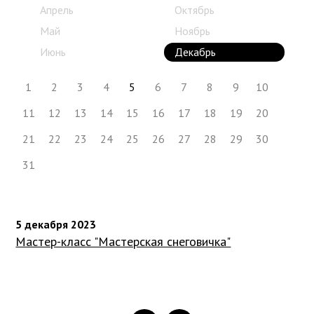
Апрель
Октябрь
Май
Ноябрь
Июнь
Декабрь
1
2
3
4
5
6
7
8
9
10
11
12
13
14
15
16
17
18
19
20
21
22
23
24
25
26
27
28
29
30
31
5 декабря 2023
Мастер-класс "Мастерская снеговичка"