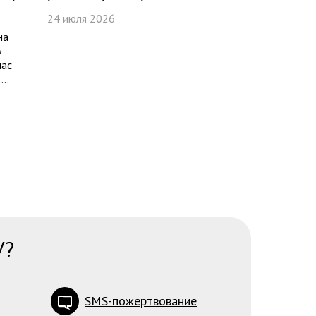
24 июля 2026
на
»
час
..
У?
SMS-пожертвование