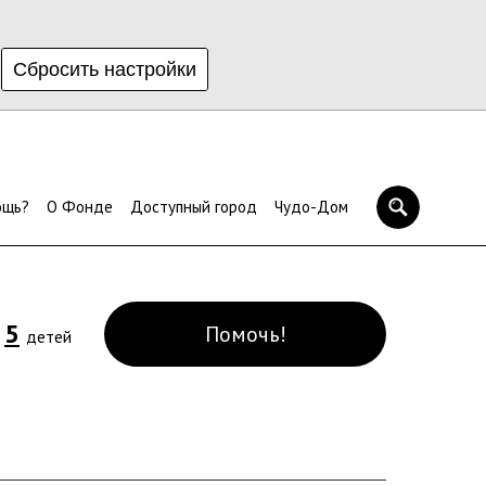
Сбросить настройки
ощь?
О Фонде
Доступный город
Чудо-Дом
5
Помочь!
и
детей